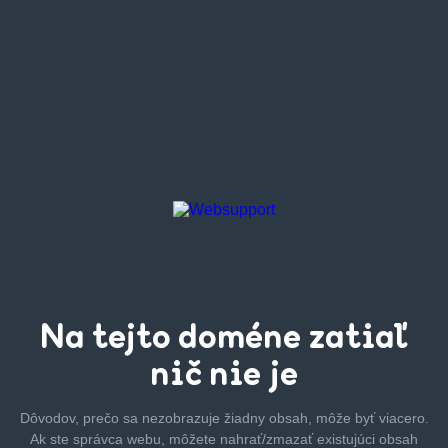
Na tejto
doméne zatiaľ
nič nie je
Dôvodov, prečo sa nezobrazuje žiadny obsah, môže byť
viacero.
Ak ste správca webu, môžete nahrať/zmazať
existujúci obsah