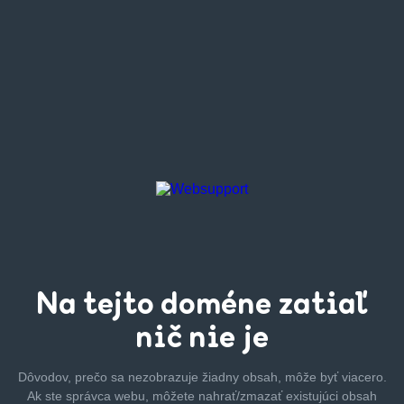
Na tejto
doméne zatiaľ
nič nie je
Dôvodov, prečo sa nezobrazuje žiadny obsah, môže byť
viacero.
Ak ste správca webu, môžete nahrať/zmazať
existujúci obsah