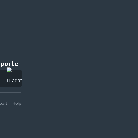
pporte
ort
Help