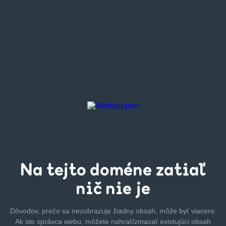
Na tejto
doméne zatiaľ
nič nie je
Dôvodov, prečo sa nezobrazuje žiadny obsah, môže byť
viacero.
Ak ste správca webu, môžete nahrať/zmazať
existujúci obsah