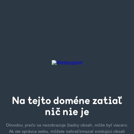
Na tejto
doméne zatiaľ
nič nie je
Dôvodov, prečo sa nezobrazuje žiadny obsah, môže byť
viacero.
Ak ste správca webu, môžete nahrať/zmazať
existujúci obsah